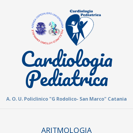
Skip
to
content
Cardiologia
Pediatrica
A. O. U. Policlinico "G Rodolico- San Marco" Catania
Secondary
Navigation
ARITMOLOGIA
Menu