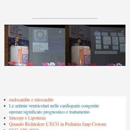
endocardite e miocardite
Le aritmie ventricolari nelle cardiopatie congenite
operate:significato prognostico e trattamento
Sincope e Lipotimie
Quando Richiedere L’ECG in Pediatria fimp Crotone
ECG SIN 2010