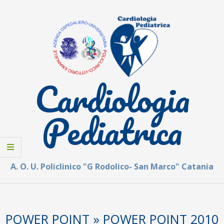
Skip
to
content
Cardiologia
Pediatrica
A. O. U. Policlinico "G Rodolico- San Marco" Catania
Secondary
Navigation
POWER POINT »
POWER POINT 2010
Menu