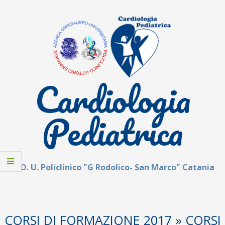
Skip
to
content
Cardiologia
Pediatrica
A. O. U. Policlinico "G Rodolico- San Marco" Catania
Secondary
Navigation
CORSI DI FORMAZIONE 2017 »
CORSI
Menu