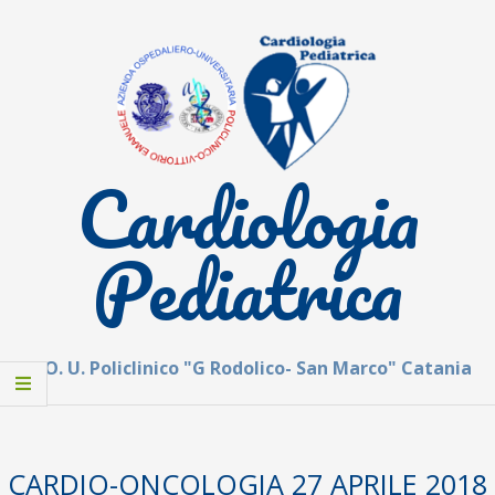
Skip
to
content
Cardiologia
Pediatrica
A. O. U. Policlinico "G Rodolico- San Marco" Catania
Secondary
Navigation
CARDIO-ONCOLOGIA 27 APRILE 2018
Menu