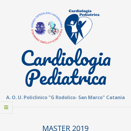
Skip
to
content
Cardiologia
Pediatrica
A. O. U. Policlinico "G Rodolico- San Marco" Catania
Secondary
Navigation
MASTER 2019
Menu