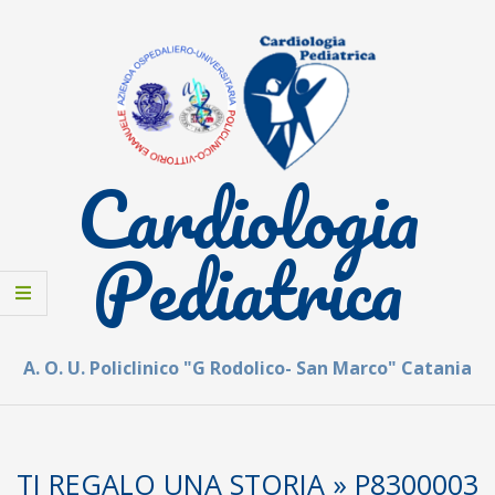
Skip
to
content
Cardiologia
Pediatrica
A. O. U. Policlinico "G Rodolico- San Marco" Catania
Secondary
Navigation
TI REGALO UNA STORIA »
P8300003
Menu